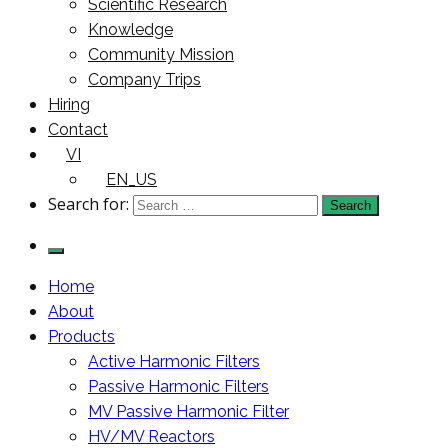
Scientific Research
Knowledge
Community Mission
Company Trips
Hiring
Contact
VI
EN_US
Search for:
Home
About
Products
Active Harmonic Filters
Passive Harmonic Filters
MV Passive Harmonic Filter
HV/MV Reactors