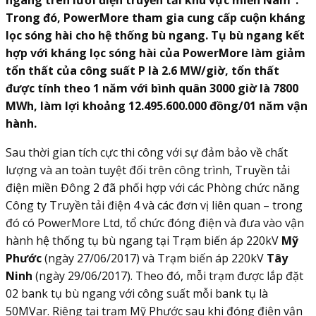
ngang trên lưới điện truyền tải khu vực miền Nam”.
Trong đó, PowerMore tham gia cung cấp cuộn kháng
lọc sóng hài cho hệ thống bù ngang. Tụ bù ngang kết
hợp với kháng lọc sóng hài của PowerMore làm giảm
tổn thất của công suất P là 2.6 MW/giờ, tổn thất
được tính theo 1 năm với bình quân 3000 giờ là 7800
MWh, làm lợi khoảng 12.495.600.000 đồng/01 năm vận
hành.
Sau thời gian tích cực thi công với sự đảm bảo về chất
lượng và an toàn tuyệt đối trên công trình, Truyền tải
điện miền Đông 2 đã phối hợp với các Phòng chức năng
Công ty Truyền tải điện 4 và các đơn vị liên quan – trong
đó có PowerMore Ltd, tổ chức đóng điện và đưa vào vận
hành hệ thống tụ bù ngang tại Trạm biến áp 220kV
Mỹ
Phước
(ngày 27/06/2017) và Trạm biến áp 220kV
Tây
Ninh
(ngày 29/06/2017). Theo đó, mỗi trạm được lắp đặt
02 bank tụ bù ngang với công suất mỗi bank tụ là
50MVar. Riêng tại trạm Mỹ Phước sau khi đóng điện vận