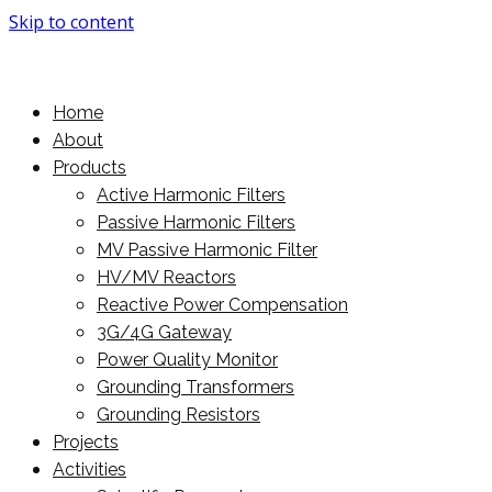
Skip to content
More Power For You
PowerMore Ltd
Home
About
Products
Active Harmonic Filters
Passive Harmonic Filters
MV Passive Harmonic Filter
HV/MV Reactors
Reactive Power Compensation
3G/4G Gateway
Power Quality Monitor
Grounding Transformers
Grounding Resistors
Projects
Activities