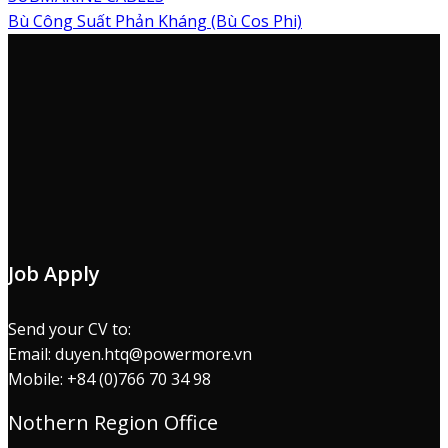
Bù Công Suất Phản Kháng (Bù Cos Phi)
Job Apply
Send your CV to:
Email: duyen.htq@powermore.vn
Mobile: +84 (0)766 70 34 98
Nothern Region Office