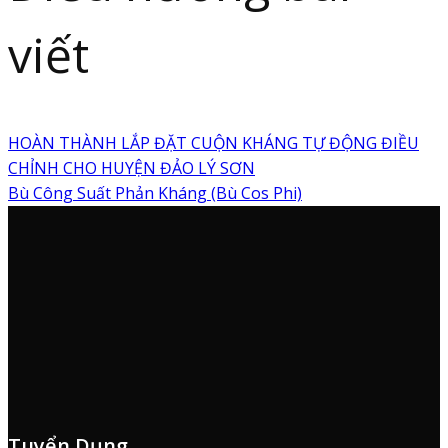
viết
HOÀN THÀNH LẮP ĐẶT CUỘN KHÁNG TỰ ĐỘNG ĐIỀU
CHỈNH CHO HUYỆN ĐẢO LÝ SƠN
Bù Công Suất Phản Kháng (Bù Cos Phi)
Tuyển Dụng