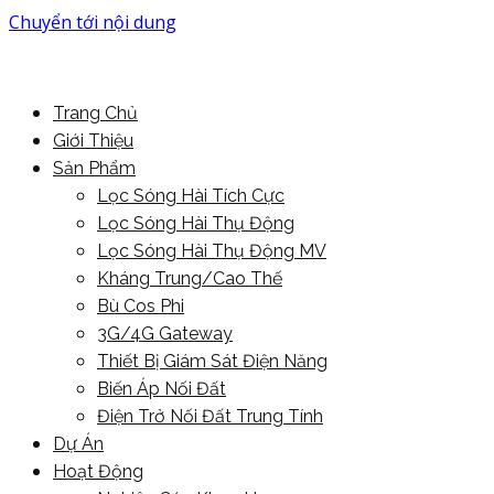
Chuyển tới nội dung
More Power For You
PowerMore Ltd
Trang Chủ
Giới Thiệu
Sản Phẩm
Lọc Sóng Hài Tích Cực
Lọc Sóng Hài Thụ Động
Lọc Sóng Hài Thụ Động MV
Kháng Trung/Cao Thế
Bù Cos Phi
3G/4G Gateway
Thiết Bị Giám Sát Điện Năng
Biến Áp Nối Đất
Điện Trở Nối Đất Trung Tính
Dự Án
Hoạt Động