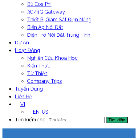
Bù Cos Phi
3G/4G Gateway
Thiết Bị Giám Sát Điện Năng
Biến Áp Nối Đất
Điện Trở Nối Đất Trung Tính
Dự Án
Hoạt Động
Nghiên Cứu Khoa Học
Kiến Thức
Từ Thiện
Company Trips
Tuyển Dụng
Liên Hệ
VI
EN_US
Tìm kiếm cho: