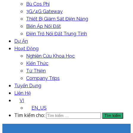
Bù Cos Phi
3G/4G Gateway
Thiết Bị Giám Sát Điện Năng
Biến Áp Nối Đất
Điện Trở Nối Đất Trung Tính
Dự Án
Hoạt Động
Nghiên Cứu Khoa Học
Kiến Thức
Từ Thiện
Company Trips
Tuyển Dụng
Liên Hệ
VI
EN_US
Tìm kiếm cho: