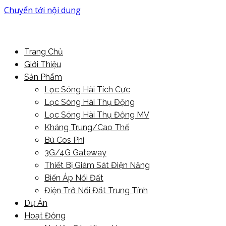
Chuyển tới nội dung
More Power For You
PowerMore Ltd
Trang Chủ
Giới Thiệu
Sản Phẩm
Lọc Sóng Hài Tích Cực
Lọc Sóng Hài Thụ Động
Lọc Sóng Hài Thụ Động MV
Kháng Trung/Cao Thế
Bù Cos Phi
3G/4G Gateway
Thiết Bị Giám Sát Điện Năng
Biến Áp Nối Đất
Điện Trở Nối Đất Trung Tính
Dự Án
Hoạt Động