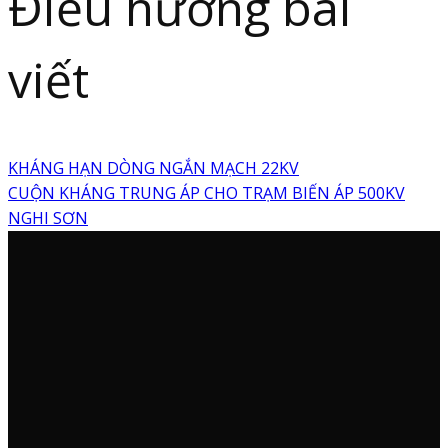
Điều hướng bài
viết
KHÁNG HẠN DÒNG NGẮN MẠCH 22KV
CUỘN KHÁNG TRUNG ÁP CHO TRẠM BIẾN ÁP 500KV
NGHI SƠN