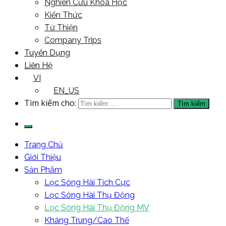
Nghiên Cứu Khoa Học
Kiến Thức
Từ Thiện
Company Trips
Tuyển Dụng
Liên Hệ
VI
EN_US
Tìm kiếm cho:
Trang Chủ
Giới Thiệu
Sản Phẩm
Lọc Sóng Hài Tích Cực
Lọc Sóng Hài Thụ Động
Lọc Sóng Hài Thụ Động MV
Kháng Trung/Cao Thế