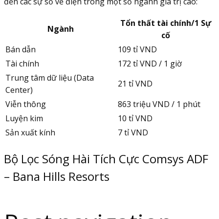
đến các sự số về điện trong một số ngành giá trị cao:
Tổn thất tài chính/1 Sự
Ngành
cố
Bán dẫn
109 tỉ VND
Tài chính
172 tỉ VND / 1 giờ
Trung tâm dữ liệu (Data
21 tỉ VND
Center)
Viễn thông
863 triệu VND / 1 phút
Luyện kim
10 tỉ VND
Sản xuất kính
7 tỉ VND
Bộ Lọc Sóng Hài Tích Cực Comsys ADF
– Bana Hills Resorts