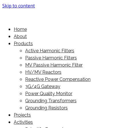
Skip to content
More Power For You
PowerMore Ltd
Home
About
Products
Active Harmonic Filters
Passive Harmonic Filters
MV Passive Harmonic Filter
HV/MV Reactors
Reactive Power Compensation
3G/4G Gateway
Power Quality Monitor
Grounding Transformers
Grounding Resistors
Projects
Activities