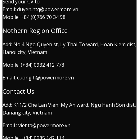
Send your CV to:
Email: duyen.htq@powermore.vn
Mobile: +84 (0)766 70 34 98
Nothern Region Office
Add: No.4 Ngo Quyen st, Ly Thai To ward, Hoan Kiem dist,
Hanoi city, Vietnam
Mobile: (+84) 0932 412 778
Email: cuong.h@powermore.vn
Contact Us
Add: K11/2 Che Lan Vien, My An ward, Ngu Hanh Son dist,
Danang city, Vietnam
Email : viet.ta@powermore.vn
Mobile: +(84) 0985 142 114