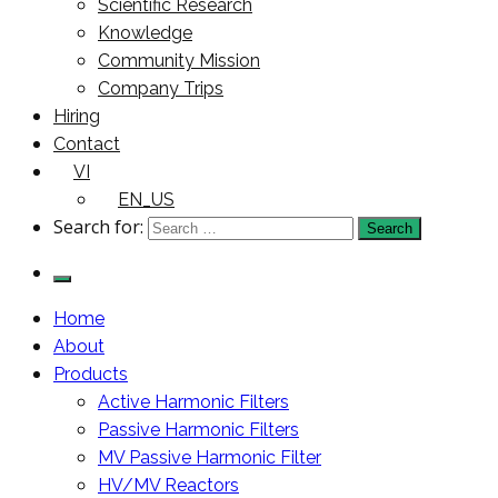
Scientific Research
Knowledge
Community Mission
Company Trips
Hiring
Contact
VI
EN_US
Search for:
Home
About
Products
Active Harmonic Filters
Passive Harmonic Filters
MV Passive Harmonic Filter
HV/MV Reactors