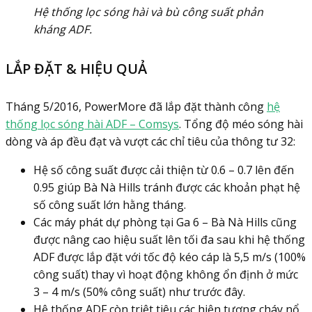
Hệ thống lọc sóng hài và bù công suất phản
kháng ADF.
LẮP ĐẶT & HIỆU QUẢ
Tháng 5/2016, PowerMore đã lắp đặt thành công
hệ
thống lọc sóng hài ADF – Comsys
. Tổng độ méo sóng hài
dòng và áp đều đạt và vượt các chỉ tiêu của thông tư 32:
Hệ số công suất được cải thiện từ 0.6 – 0.7 lên đến
0.95 giúp Bà Nà Hills tránh được các khoản phạt hệ
số công suất lớn hằng tháng.
Các máy phát dự phòng tại Ga 6 – Bà Nà Hills cũng
được nâng cao hiệu suất lên tối đa sau khi hệ thống
ADF được lắp đặt với tốc độ kéo cáp là 5,5 m/s (100%
công suất) thay vì hoạt động không ổn định ở mức
3 – 4 m/s (50% công suất) như trước đây.
Hệ thống ADF còn triệt tiêu các hiện tượng cháy nổ