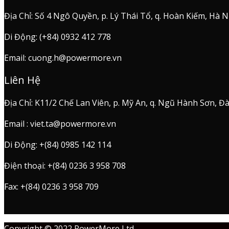
Địa Chỉ: Số 4 Ngô Quyền, p. Lý Thái Tổ, q. Hoàn Kiếm, Hà N
Di Động: (+84) 0932 412 778
Email: cuong.h@powermore.vn
Liên Hệ
Địa Chỉ: K11/2 Chế Lan Viên, p. Mỹ An, q. Ngũ Hành Sơn, 
Email : viet.ta@powermore.vn
Di Động: +(84) 0985 142 114
Điện thoại: +(84) 0236 3 958 708
Fax: +(84) 0236 3 958 709
Copyright © 2022
PowerMore Ltd
.