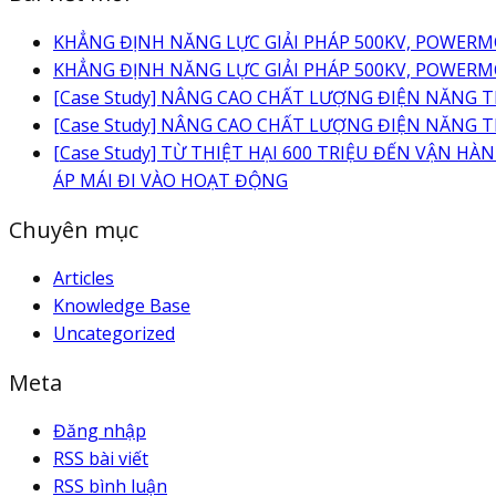
KHẲNG ĐỊNH NĂNG LỰC GIẢI PHÁP 500KV, POWER
KHẲNG ĐỊNH NĂNG LỰC GIẢI PHÁP 500KV, POWER
[Case Study] NÂNG CAO CHẤT LƯỢNG ĐIỆN NĂNG
[Case Study] NÂNG CAO CHẤT LƯỢNG ĐIỆN NĂNG
[Case Study] TỪ THIỆT HẠI 600 TRIỆU ĐẾN VẬN 
ÁP MÁI ĐI VÀO HOẠT ĐỘNG
Chuyên mục
Articles
Knowledge Base
Uncategorized
Meta
Đăng nhập
RSS bài viết
RSS bình luận