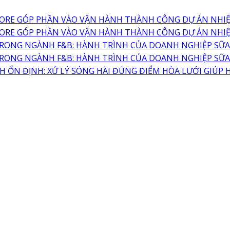
MORE GÓP PHẦN VÀO VẬN HÀNH THÀNH CÔNG DỰ ÁN NHIỆ
MORE GÓP PHẦN VÀO VẬN HÀNH THÀNH CÔNG DỰ ÁN NHIỆ
 TRONG NGÀNH F&B: HÀNH TRÌNH CỦA DOANH NGHIỆP SỮ
 TRONG NGÀNH F&B: HÀNH TRÌNH CỦA DOANH NGHIỆP SỮ
HÀNH ỔN ĐỊNH: XỬ LÝ SÓNG HÀI ĐÚNG ĐIỂM HÒA LƯỚI GI