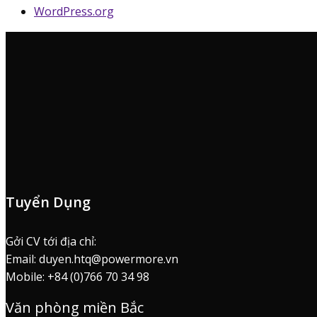
WordPress.org
Tuyển Dụng
Gởi CV tới địa chỉ:
Email: duyen.htq@powermore.vn
Mobile: +84 (0)766 70 34 98
Văn phòng miền Bắc