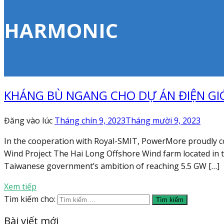
HARMONIC
KHÁNG BÙ NGANG CHO DỰ ÁN ĐIỆN GIÓ
Đăng vào lúc
Tháng chín 9, 2023
Tháng mười 9, 2023
In the cooperation with Royal-SMIT, PowerMore proudly con
Wind Project The Hai Long Offshore Wind farm located in th
Taiwanese government’s ambition of reaching 5.5 GW […]
Xem tiếp
Tìm kiếm cho:
Bài viết mới