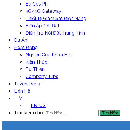
Bù Cos Phi
3G/4G Gateway
Thiết Bị Giám Sát Điện Năng
Biến Áp Nối Đất
Điện Trở Nối Đất Trung Tính
Dự Án
Hoạt Động
Nghiên Cứu Khoa Học
Kiến Thức
Từ Thiện
Company Trips
Tuyển Dụng
Liên Hệ
VI
EN_US
Tìm kiếm cho: