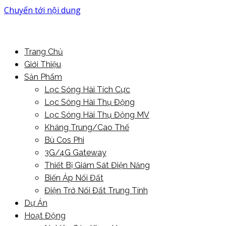
Chuyển tới nội dung
More Power For You
PowerMore Ltd
Trang Chủ
Giới Thiệu
Sản Phẩm
Lọc Sóng Hài Tích Cực
Lọc Sóng Hài Thụ Động
Lọc Sóng Hài Thụ Động MV
Kháng Trung/Cao Thế
Bù Cos Phi
3G/4G Gateway
Thiết Bị Giám Sát Điện Năng
Biến Áp Nối Đất
Điện Trở Nối Đất Trung Tính
Dự Án
Hoạt Động