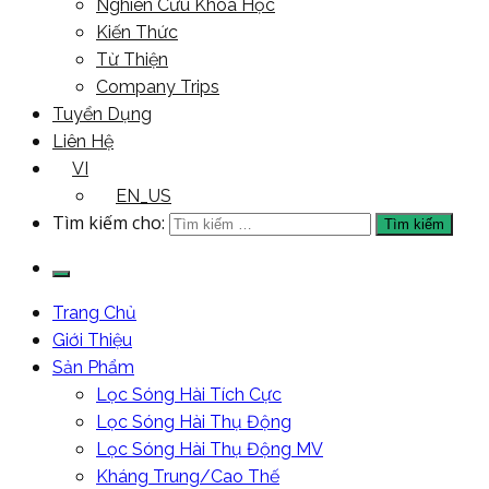
Nghiên Cứu Khoa Học
Kiến Thức
Từ Thiện
Company Trips
Tuyển Dụng
Liên Hệ
VI
EN_US
Tìm kiếm cho:
Trang Chủ
Giới Thiệu
Sản Phẩm
Lọc Sóng Hài Tích Cực
Lọc Sóng Hài Thụ Động
Lọc Sóng Hài Thụ Động MV
Kháng Trung/Cao Thế