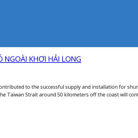
 NGOÀI KHƠI HẢI LONG
tributed to the successful supply and installation for shu
e Taiwan Strait around 50 kilometers off the coast will contr